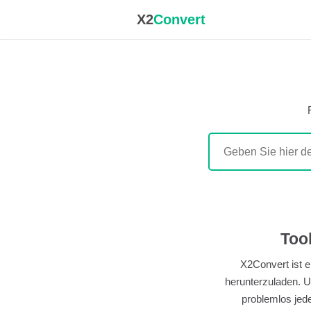
X2
Convert
Too
X2Convert ist 
herunterzuladen. U
problemlos jed