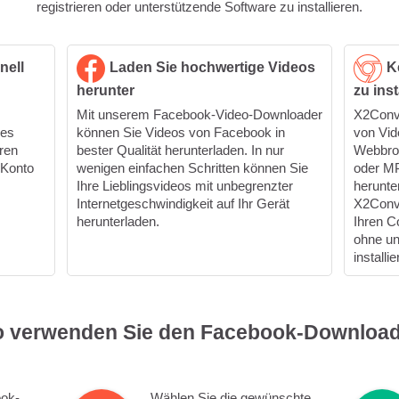
registrieren oder unterstützende Software zu installieren.
nell
Laden Sie hochwertige Videos
K
herunter
zu inst
Mit unserem Facebook-Video-Downloader
X2Conve
des
können Sie Videos von Facebook in
von Vid
ren
bester Qualität herunterladen. In nur
Webbrow
 Konto
wenigen einfachen Schritten können Sie
oder M
Ihre Lieblingsvideos mit unbegrenzter
herunte
Internetgeschwindigkeit auf Ihr Gerät
X2Conve
herunterladen.
Ihren C
ohne un
installie
o verwenden Sie den Facebook-Download
ook-
Wählen Sie die gewünschte