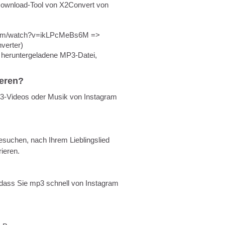
Download-Tool von X2Convert von
am.com/watch?v=ikLPcMeBs6M =>
verter)
e heruntergeladene MP3-Datei,
ieren?
p3-Videos oder Musik von Instagram
uchen, nach Ihrem Lieblingslied
ieren.
sodass Sie mp3 schnell von Instagram