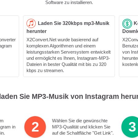
Software zu installieren.
Laden Sie 320kbps mp3-Musik
K
herunter
Downl
onverter
X2Convert.Net wurde basierend auf
X2Conve
tagram
komplexen Algorithmen und einem
Benutze
leistungsstarken Serversystem entwickelt
von Ins
und ermöglicht es Ihnen, Instagram-MP3-
herunter
Dateien in bester Qualität mit bis zu 320
kostenl
kbps zu streamen.
laden Sie MP3-Musik von Instagram heru
um
Wählen Sie die gewünschte
2
3
agram in
MP3-Qualität und klicken Sie
in.
auf die Schaltfläche "Get Link".