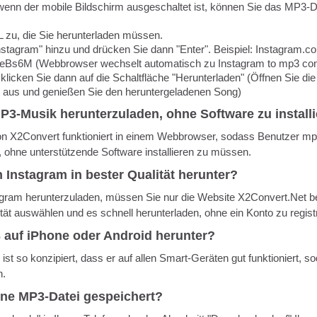
wenn der mobile Bildschirm ausgeschaltet ist, können Sie das MP3-
L zu, die Sie herunterladen müssen.
Instagram" hinzu und drücken Sie dann "Enter". Beispiel: Instagr
s6M (Webbrowser wechselt automatisch zu Instagram to mp3 con
licken Sie dann auf die Schaltfläche "Herunterladen" (Öffnen Sie di
m aus und genießen Sie den heruntergeladenen Song)
MP3-Musik herunterzuladen, ohne Software zu install
n X2Convert funktioniert in einem Webbrowser, sodass Benutzer m
, ohne unterstützende Software installieren zu müssen.
 Instagram in bester Qualität herunter?
am herunterzuladen, müssen Sie nur die Website X2Convert.Net bes
ät auswählen und es schnell herunterladen, ohne ein Konto zu registr
 auf iPhone oder Android herunter?
t so konzipiert, dass er auf allen Smart-Geräten gut funktioniert, 
n.
ene MP3-Datei gespeichert?