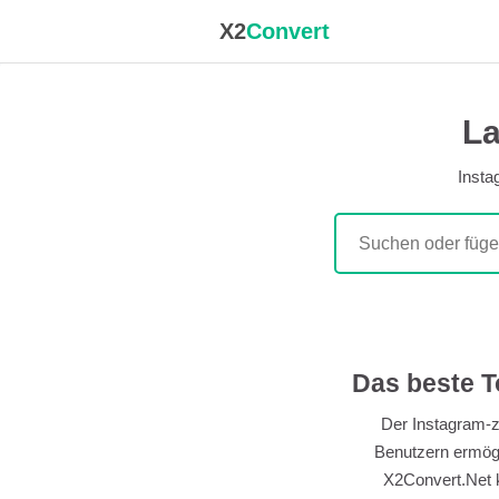
X2
Convert
La
Insta
Das beste T
Der Instagram-z
Benutzern ermögl
X2Convert.Net k